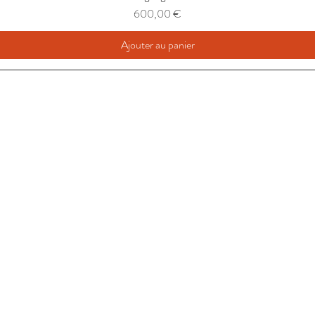
Prix
600,00 €
Ajouter au panier